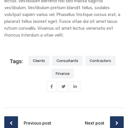
lectus. Vestibulum eleifend nisl sed massa sagittis
vestibulum. Vestibulum pretium blandit tellus, sodales
volutpat sapien varius vel. Phasellus tristique cursus erat, a
placerat tellus laoreet eget. Fusce vitae dui sit amet lacus
rutrum convallis. Vivamus sit amet lectus venenatis est
rhoncus interdum a vitae velit.
Tags:
Clients
Consultants
Contractors
Finance
Post
navigation
Previous post
Next post